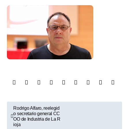
N
Rodrigo Alfaro, reelegid
a
o secretario general CC
OO de Industria de La R
v
ioja