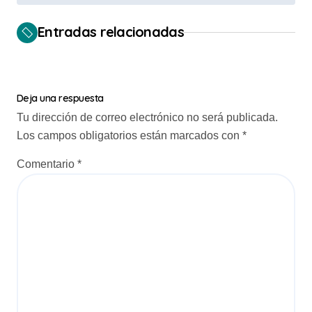
e
Entradas relacionadas
g
a
c
Deja una respuesta
i
Tu dirección de correo electrónico no será publicada.
ó
Los campos obligatorios están marcados con
*
n
Comentario
*
d
e
e
n
t
r