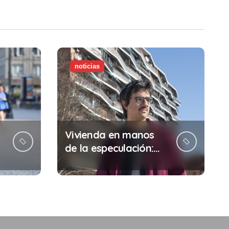
noticias
Vivienda en manos
de la especulación:
Por qué tu sueldo ya
no te da para vivir