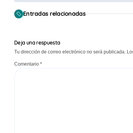
a
Entradas relacionadas
v
e
g
Deja una respuesta
a
Tu dirección de correo electrónico no será publicada.
Lo
c
Comentario
*
i
ó
n
d
e