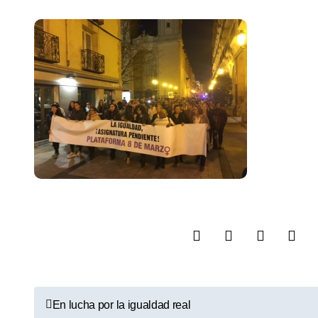
N
En lucha por la igualdad real