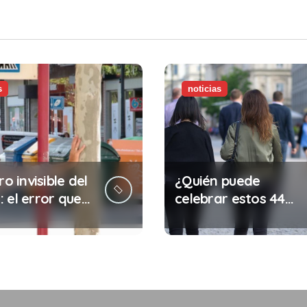
s
noticias
ro invisible del
¿Quién puede
 el error que
celebrar estos 44
s cada 30
años de autonomía?
s en tu trabajo
legalidad que te
costar la vida)