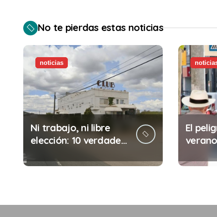
No te pierdas estas noticias
noticias
noticia
Ni trabajo, ni libre
El pelig
elección: 10 verdades
verano:
urgentes sobre la
comete
abolición de la
minuto
prostitución
(y la i
puede 