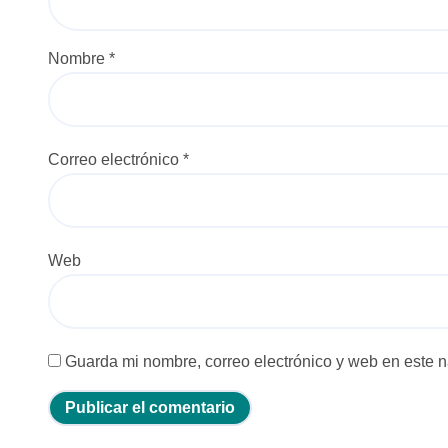
e
n
Nombre
*
t
r
Correo electrónico
*
a
d
a
Web
s
Guarda mi nombre, correo electrónico y web en este 