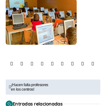
N
¡Hacen falta profesores
a
en los centros!
v
Entradas relacionadas