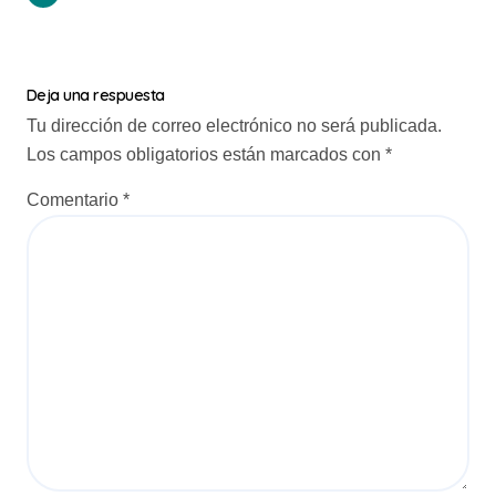
e
g
a
Deja una respuesta
c
Tu dirección de correo electrónico no será publicada.
i
Los campos obligatorios están marcados con
*
ó
Comentario
*
n
d
e
e
n
t
r
a