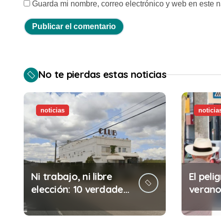
Guarda mi nombre, correo electrónico y web en este 
No te pierdas estas noticias
noticias
noticia
Ni trabajo, ni libre
El pelig
elección: 10 verdades
verano:
urgentes sobre la
comete
abolición de la
minuto