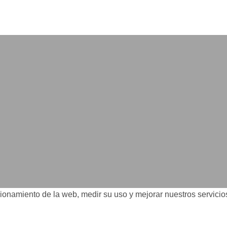
legalidad que te
costar la vida)
ncionamiento de la web, medir su uso y mejorar nuestros servici