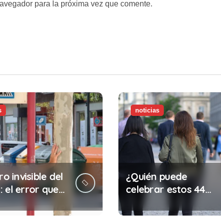
navegador para la próxima vez que comente.
s
noticias
ro invisible del
¿Quién puede
 el error que
celebrar estos 44
s cada 30
años de autonomía?
s en tu trabajo