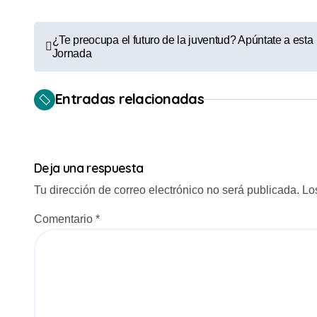
N
¿Te preocupa el futuro de la juventud? Apúntate a esta
Jornada
a
v
Entradas relacionadas
e
g
Deja una respuesta
a
Tu dirección de correo electrónico no será publicada.
Lo
c
Comentario
*
i
ó
n