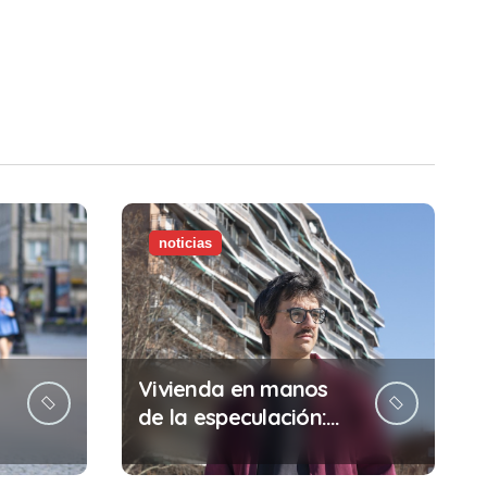
noticias
Vivienda en manos
de la especulación:
Por qué tu sueldo ya
no te da para vivir