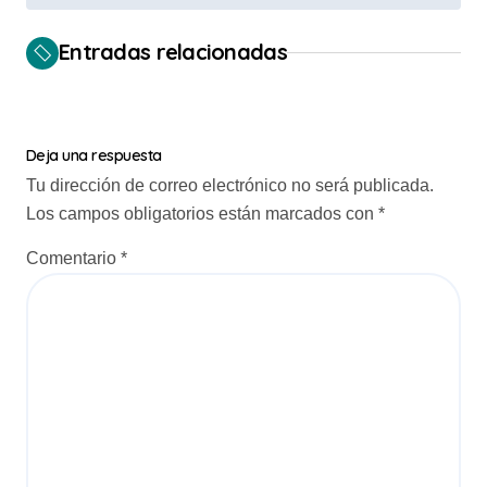
e
Entradas relacionadas
g
a
c
Deja una respuesta
i
Tu dirección de correo electrónico no será publicada.
ó
Los campos obligatorios están marcados con
*
n
Comentario
*
d
e
e
n
t
r