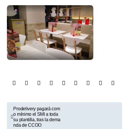
N
Prodelivery pagará com
a
o mínimo el SMI a toda
su plantilla, tras la dema
v
nda de CCOO