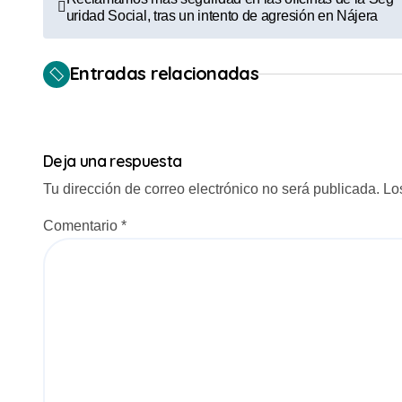
uridad Social, tras un intento de agresión en Nájera
a
v
Entradas relacionadas
e
g
Deja una respuesta
a
Tu dirección de correo electrónico no será publicada.
Lo
c
Comentario
*
i
ó
n
d
e