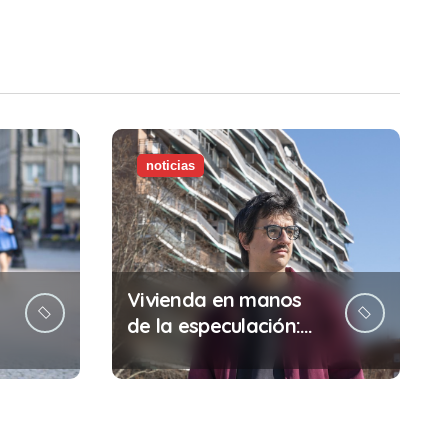
noticias
Vivienda en manos
de la especulación:
Por qué tu sueldo ya
no te da para vivir