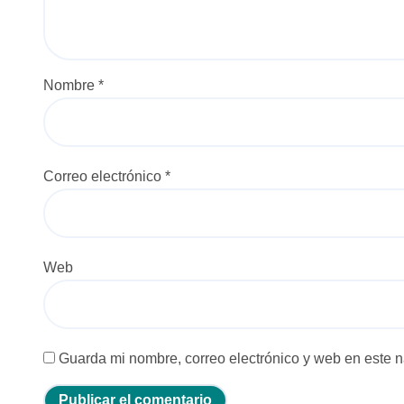
e
n
Nombre
*
t
r
a
Correo electrónico
*
d
a
Web
s
Guarda mi nombre, correo electrónico y web en este 