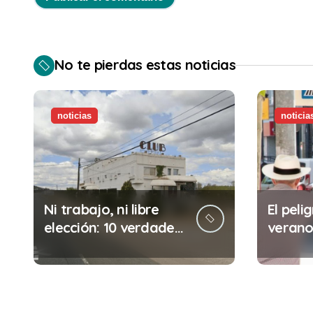
No te pierdas estas noticias
noticias
noticia
Ni trabajo, ni libre
El pelig
elección: 10 verdades
verano:
urgentes sobre la
comete
abolición de la
minuto
prostitución
(y la i
puede 