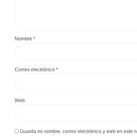
e
e
n
Nombre
*
t
r
a
Correo electrónico
*
d
a
Web
s
Guarda mi nombre, correo electrónico y web en este 