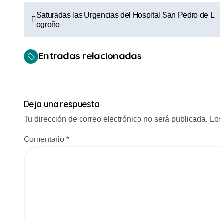
N
Saturadas las Urgencias del Hospital San Pedro de L
ogroño
a
v
Entradas relacionadas
e
g
Deja una respuesta
a
Tu dirección de correo electrónico no será publicada.
Lo
c
Comentario
*
i
ó
n
d