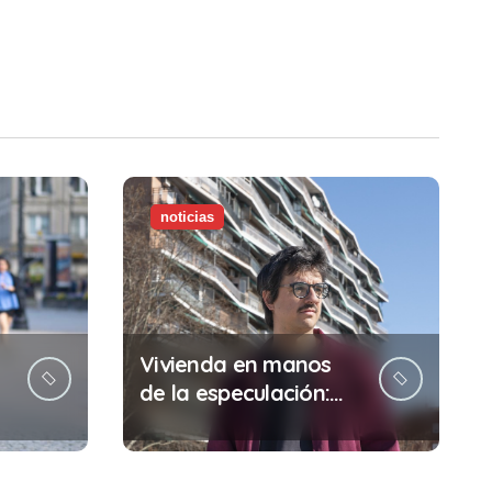
noticias
Vivienda en manos
de la especulación:
Por qué tu sueldo ya
no te da para vivir