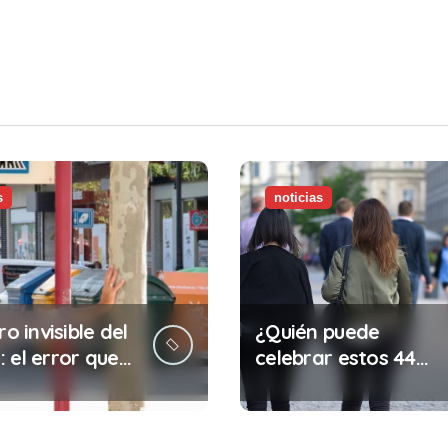
s
noticias
ro invisible del
¿Quién puede
 el error que
celebrar estos 44
s cada 30
años de autonomía?
s en tu trabajo
legalidad que te