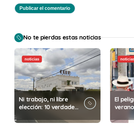
No te pierdas estas noticias
noticias
noticia
Ni trabajo, ni libre
El pelig
elección: 10 verdades
verano:
urgentes sobre la
comete
abolición de la
minuto
prostitución
(y la i