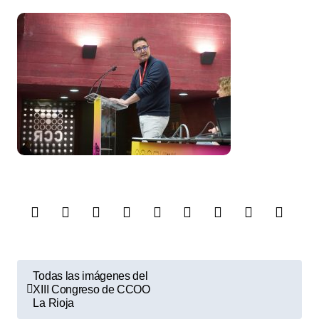
N
Todas las imágenes del
a
XIII Congreso de CCOO
La Rioja
v