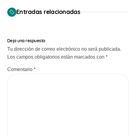
e
Entradas relacionadas
g
a
c
Deja una respuesta
i
Tu dirección de correo electrónico no será publicada.
Los campos obligatorios están marcados con
*
ó
n
Comentario
*
d
e
e
n
t
r