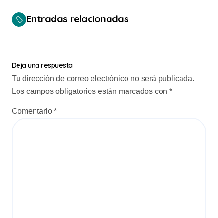
e
Entradas relacionadas
g
a
c
Deja una respuesta
i
Tu dirección de correo electrónico no será publicada.
Los campos obligatorios están marcados con
*
ó
n
Comentario
*
d
e
e
n
t
r