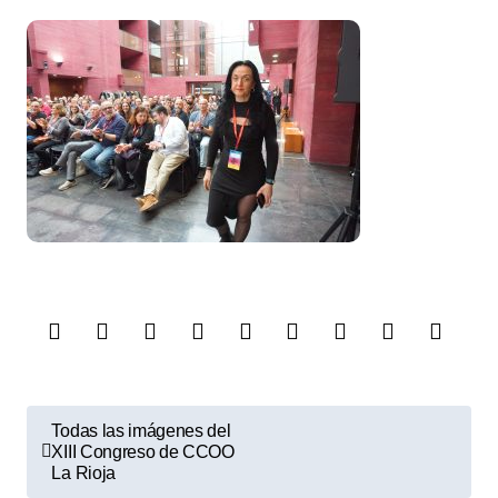
N
Todas las imágenes del
a
XIII Congreso de CCOO
La Rioja
v