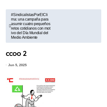
N
#SindicalistasPorElCli
a
ma: una campaña para
asumir cuatro pequeños
v
retos cotidianos con mot
ivo del Día Mundial del
e
Medio Ambiente
g
a
ccoo 2
c
Jun 5, 2025
i
ó
n
d
e