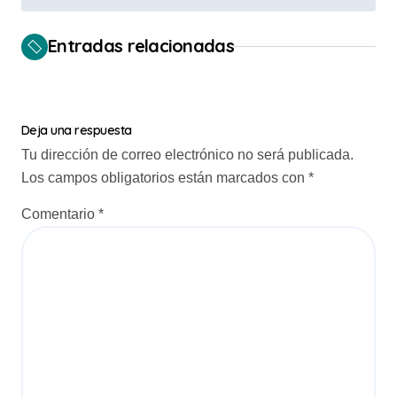
g
a
Entradas relacionadas
c
i
ó
Deja una respuesta
Tu dirección de correo electrónico no será publicada.
n
Los campos obligatorios están marcados con
*
d
Comentario
*
e
e
n
t
r
a