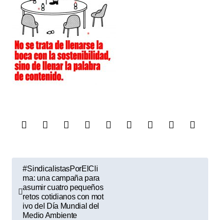
e
n
t
r
a
d
a
s
N
#SindicalistasPorElCli
a
ma: una campaña para
asumir cuatro pequeños
v
retos cotidianos con mot
ivo del Día Mundial del
e
Medio Ambiente