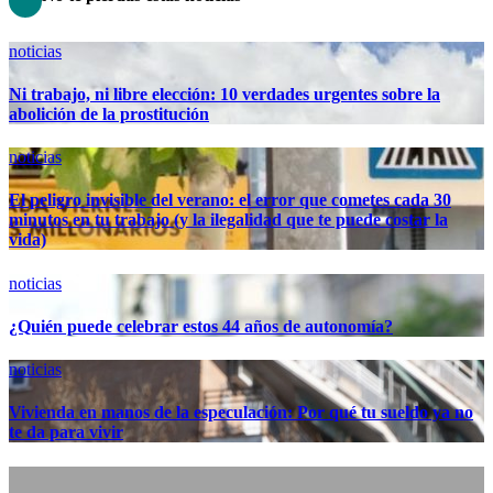
noticias
Ni trabajo, ni libre elección: 10 verdades urgentes sobre la
abolición de la prostitución
noticias
El peligro invisible del verano: el error que cometes cada 30
minutos en tu trabajo (y la ilegalidad que te puede costar la
vida)
noticias
¿Quién puede celebrar estos 44 años de autonomía?
noticias
Vivienda en manos de la especulación: Por qué tu sueldo ya no
te da para vivir