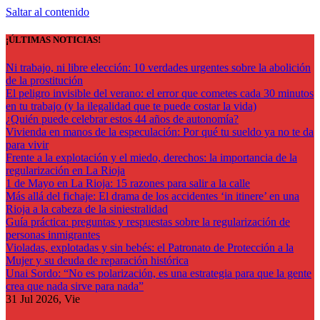
Saltar al contenido
¡ÚLTIMAS NOTICIAS!
Ni trabajo, ni libre elección: 10 verdades urgentes sobre la abolición
de la prostitución
El peligro invisible del verano: el error que cometes cada 30 minutos
en tu trabajo (y la ilegalidad que te puede costar la vida)
¿Quién puede celebrar estos 44 años de autonomía?
Vivienda en manos de la especulación: Por qué tu sueldo ya no te da
para vivir
Frente a la explotación y el miedo, derechos: la importancia de la
regularización en La Rioja
1 de Mayo en La Rioja: 15 razones para salir a la calle
Más allá del fichaje: El drama de los accidentes ‘in itinere’ en una
Rioja a la cabeza de la siniestralidad
Guía práctica: preguntas y respuestas sobre la regularización de
personas inmigrantes
Violadas, explotadas y sin bebés: el Patronato de Protección a la
Mujer y su deuda de reparación histórica
Unai Sordo: “No es polarización, es una estrategia para que la gente
crea que nada sirve para nada”
31
Jul 2026, Vie