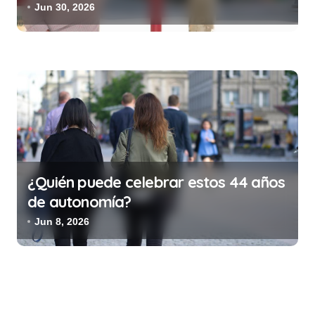
trabajo (y la ilegalidad que te puede
Jun 30, 2026
costar la vida)
¿Quién puede celebrar estos 44 años
de autonomía?
Jun 8, 2026