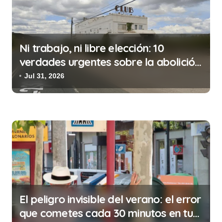
ó
n
d
Ni trabajo, ni libre elección: 10
e
verdades urgentes sobre la abolición
e
de la prostitución
Jul 31, 2026
n
t
r
a
d
a
s
El peligro invisible del verano: el error
que cometes cada 30 minutos en tu