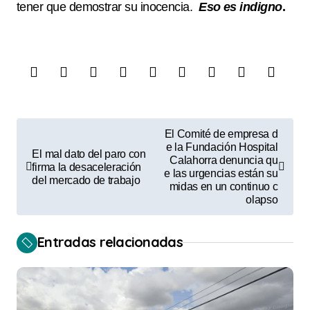
tener que demostrar su inocencia.
Eso es indigno
.
N
El Comité de empresa d
a
e la Fundación Hospital
El mal dato del paro con
Calahorra denuncia qu
firma la desaceleración
v
e las urgencias están su
del mercado de trabajo
midas en un continuo c
e
olapso
g
a
Entradas relacionadas
c
i