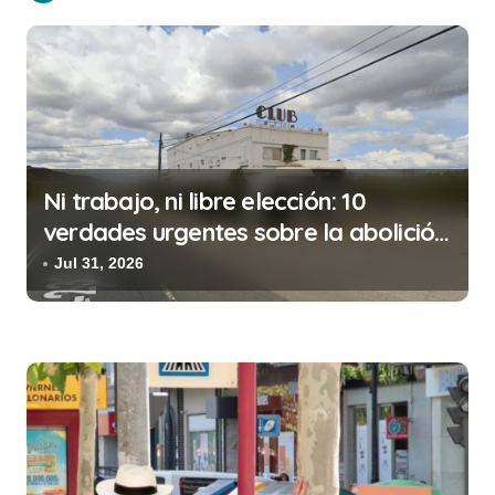
a
c
i
ó
n
d
Ni trabajo, ni libre elección: 10
e
verdades urgentes sobre la abolición
e
de la prostitución
Jul 31, 2026
n
t
r
a
d
a