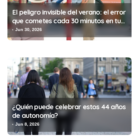
s
El peligro invisible del verano: el error
que cometes cada 30 minutos en tu
trabajo (y la ilegalidad que te puede
Jun 30, 2026
costar la vida)
¿Quién puede celebrar estos 44 años
de autonomía?
Jun 8, 2026