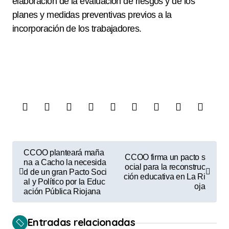
elaboración de la evaluación de riesgos y de los
planes y medidas preventivas previos a la
incorporación de los trabajadores.
N
CCOO planteará maña
CCOO firma un pacto s
a
na a Cacho la necesida
ocial para la reconstruc
d de un gran Pacto Soci
ción educativa en La Ri
v
al y Político por la Educ
oja
ación Pública Riojana
e
g
Entradas relacionadas