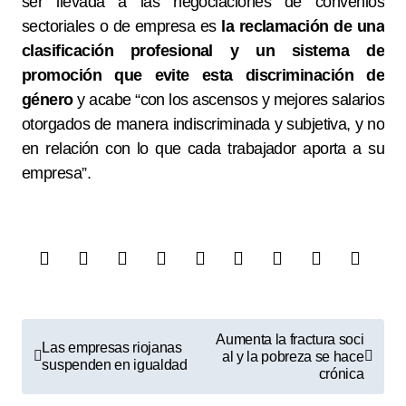
ser llevada a las negociaciones de convenios
sectoriales o de empresa es
la reclamación de una
clasificación profesional y un sistema de
promoción que evite esta discriminación de
género
y acabe “con los ascensos y mejores salarios
otorgados de manera indiscriminada y subjetiva, y no
en relación con lo que cada trabajador aporta a su
empresa”.
N
Aumenta la fractura soci
Las empresas riojanas
a
al y la pobreza se hace
suspenden en igualdad
crónica
v