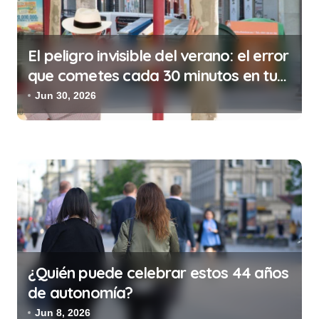
d
a
El peligro invisible del verano: el error
s
que cometes cada 30 minutos en tu
trabajo (y la ilegalidad que te puede
Jun 30, 2026
costar la vida)
¿Quién puede celebrar estos 44 años
de autonomía?
Jun 8, 2026