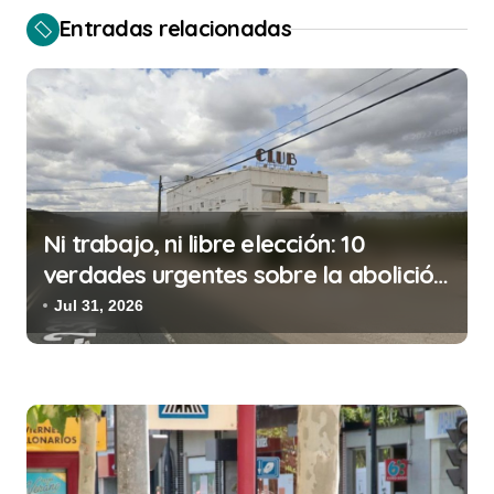
e
Entradas relacionadas
g
a
c
i
ó
n
Ni trabajo, ni libre elección: 10
d
verdades urgentes sobre la abolición
de la prostitución
e
Jul 31, 2026
e
n
t
r
a