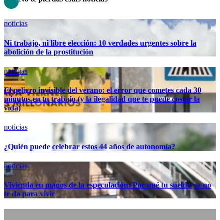
noticias
Ni trabajo, ni libre elección: 10 verdades urgentes sobre la
abolición de la prostitución
noticias
El peligro invisible del verano: el error que cometes cada 30
minutos en tu trabajo (y la ilegalidad que te puede costar la
vida)
noticias
¿Quién puede celebrar estos 44 años de autonomía?
noticias
Vivienda en manos de la especulación: Por qué tu sueldo ya no
te da para vivir