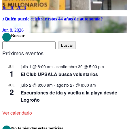
Jun 30, 2026
¿Quién puede celebrar estos 44 años de autonomía?
Jun 8, 2026
Buscar
Buscar
Próximos eventos
julio 1 @ 8:00 am
-
septiembre 30 @ 5:00 pm
JUL
1
El Club UPSALA busca voluntarios
julio 2 @ 8:00 am
-
agosto 27 @ 8:00 am
JUL
2
Excursiones de ida y vuelta a la playa desde
Logroño
Ver calendario
No te pierdas estas noticias