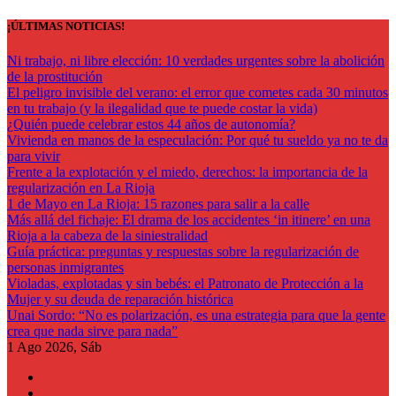
Saltar
¡ÚLTIMAS NOTICIAS!
al
contenido
Ni trabajo, ni libre elección: 10 verdades urgentes sobre la abolición
de la prostitución
El peligro invisible del verano: el error que cometes cada 30 minutos
en tu trabajo (y la ilegalidad que te puede costar la vida)
¿Quién puede celebrar estos 44 años de autonomía?
Vivienda en manos de la especulación: Por qué tu sueldo ya no te da
para vivir
Frente a la explotación y el miedo, derechos: la importancia de la
regularización en La Rioja
1 de Mayo en La Rioja: 15 razones para salir a la calle
Más allá del fichaje: El drama de los accidentes ‘in itinere’ en una
Rioja a la cabeza de la siniestralidad
Guía práctica: preguntas y respuestas sobre la regularización de
personas inmigrantes
Violadas, explotadas y sin bebés: el Patronato de Protección a la
Mujer y su deuda de reparación histórica
Unai Sordo: “No es polarización, es una estrategia para que la gente
crea que nada sirve para nada”
1
Ago 2026, Sáb