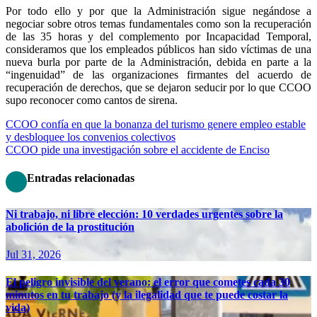
Por todo ello y por que la Administración sigue negándose a
negociar sobre otros temas fundamentales como son la recuperación
de las 35 horas y del complemento por Incapacidad Temporal,
consideramos que los empleados públicos han sido víctimas de una
nueva burla por parte de la Administración, debida en parte a la
“ingenuidad” de las organizaciones firmantes del acuerdo de
recuperación de derechos, que se dejaron seducir por lo que CCOO
supo reconocer como cantos de sirena.
Navegación
CCOO confía en que la bonanza del turismo genere empleo estable
y desbloquee los convenios colectivos
de
CCOO pide una investigación sobre el accidente de Enciso
entradas
Entradas relacionadas
Ni trabajo, ni libre elección: 10 verdades urgentes sobre la
abolición de la prostitución
Jul 31, 2026
El peligro invisible del verano: el error que cometes cada 30
minutos en tu trabajo (y la ilegalidad que te puede costar la
vida)