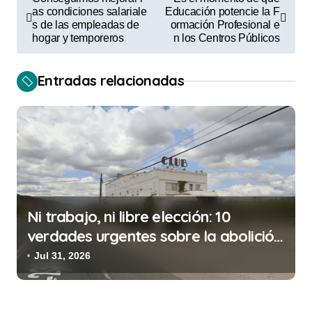
a
as condiciones salariale
Educación potencie la F
s de las empleadas de
ormación Profesional e
v
hogar y temporeros
n los Centros Públicos
e
Entradas relacionadas
g
a
c
i
ó
n
Ni trabajo, ni libre elección: 10
d
verdades urgentes sobre la abolición
e
de la prostitución
Jul 31, 2026
e
n