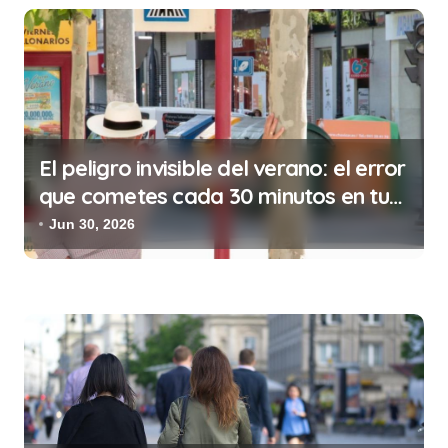
t
r
a
d
a
s
El peligro invisible del verano: el error
que cometes cada 30 minutos en tu
trabajo (y la ilegalidad que te puede
Jun 30, 2026
costar la vida)