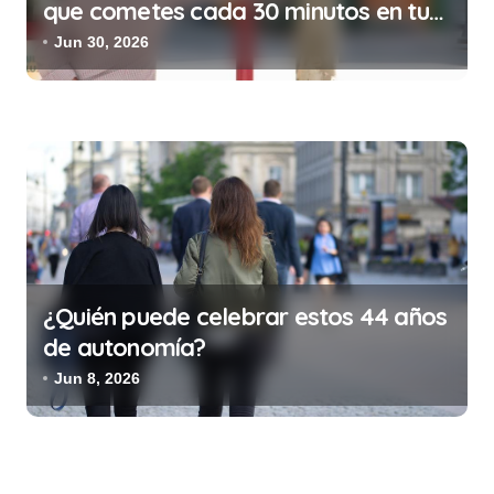
que cometes cada 30 minutos en tu
trabajo (y la ilegalidad que te puede
Jun 30, 2026
costar la vida)
¿Quién puede celebrar estos 44 años
de autonomía?
Jun 8, 2026