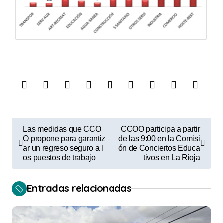
N
Las medidas que CCO
CCOO participa a partir
a
O propone para garantiz
de las 9:00 en la Comisi
ar un regreso seguro a l
ón de Conciertos Educa
v
os puestos de trabajo
tivos en La Rioja
e
Entradas relacionadas
g
a