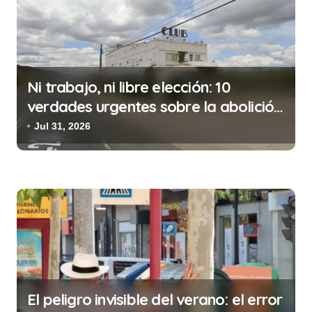
c
i
ó
n
Ni trabajo, ni libre elección: 10
d
verdades urgentes sobre la abolición
e
de la prostitución
Jul 31, 2026
e
n
t
r
a
d
a
s
El peligro invisible del verano: el error