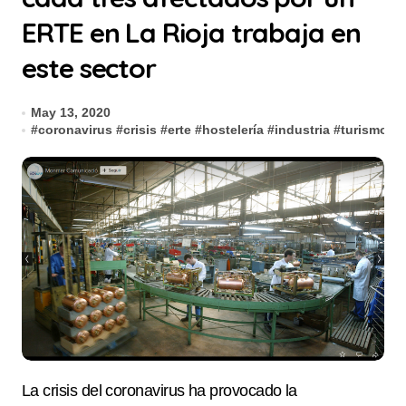
ERTE en La Rioja trabaja en
este sector
May 13, 2020
#
coronavirus
#
crisis
#
erte
#
hostelería
#
industria
#
turismo
La crisis del coronavirus ha provocado la