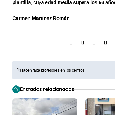
plantill
a, cuya
edad media supera los 56 año
Carmen Martínez Román
N
¡Hacen falta profesores en los centros!
a
v
Entradas relacionadas
e
g