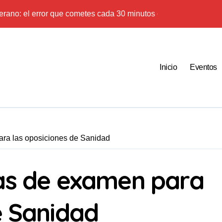
 verano: el error que cometes cada 30 minutos en tu trabajo (y la 
estos 44 años de autonomía?
 especulación: Por qué tu sueldo ya no te da para vivir
Inicio
Eventos
y el miedo, derechos: la importancia de la regularización en La 
5 razones para salir a la calle
drama de los accidentes ‘in itinere’ en una Rioja a la cabeza de 
s y respuestas sobre la regularización de personas inmigrantes
ara las oposiciones de Sanidad
in bebés: el Patronato de Protección a la Mujer y su deuda de r
rización, es una estrategia para que la gente crea que nada sir
has de examen para
ción: 10 verdades urgentes sobre la abolición de la prostitución
e Sanidad