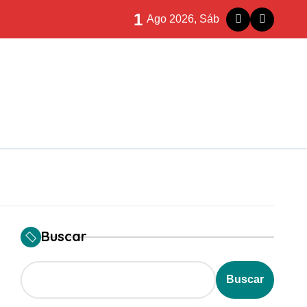
ilegalidad que te puede costar la vida)
1
Ago 2026, Sáb
Rioja
la siniestralidad
eparación histórica
ve para nada”
Buscar
Buscar